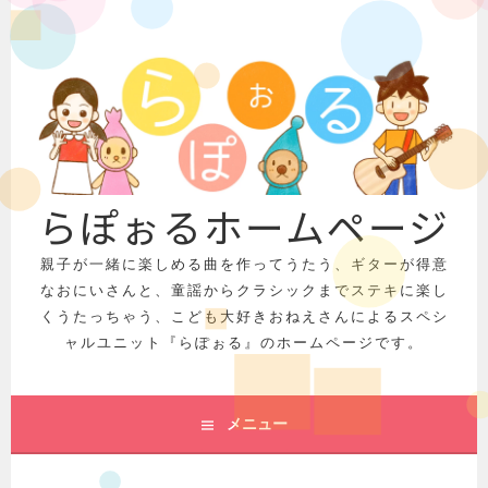
コ
ン
テ
ン
ツ
へ
ス
キ
らぽぉるホームページ
ッ
プ
親子が一緒に楽しめる曲を作ってうたう、ギターが得意
なおにいさんと、童謡からクラシックまでステキに楽し
くうたっちゃう、こども大好きおねえさんによるスペシ
ャルユニット『らぽぉる』のホームページです。
メニュー