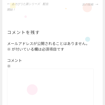
投
あそびうた新シリーズ 配信
次の投稿
稿
開始！
ナ
ビ
ゲ
ー
コメントを残す
シ
ョ
メールアドレスが公開されることはありません。
ン
※
が付いている欄は必須項目です
コメント
※